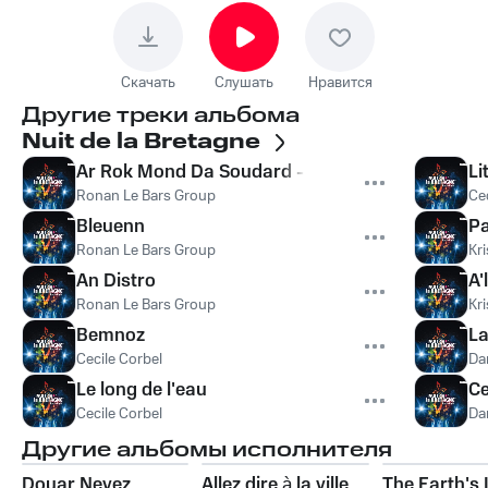
Скачать
Слушать
Нравится
Другие треки альбома
Nuit de la Bretagne
Ar Rok Mond Da Soudard - Ronds Son ar Diskon
Li
Ronan Le Bars Group
Ce
Bleuenn
Pa
Ronan Le Bars Group
Kr
An Distro
A'
Ronan Le Bars Group
Kr
Bemnoz
L
Cecile Corbel
Da
Le long de l'eau
Ce
Cecile Corbel
Da
Другие альбомы исполнителя
Douar Nevez
Allez dire à la ville
The Earth's