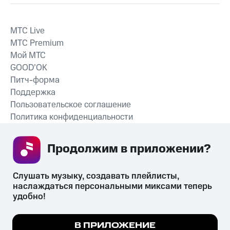
MTС Live
MTС Premium
Мой МТС
GOOD’OK
Питч-форма
Поддержка
Пользовательское соглашение
Политика конфиденциальности
Рекомендательные технологии
Продолжим в приложении? 
СКАЧАТЬ ПРИЛОЖЕНИЕ
Слушать музыку, создавать плейлисты, 
наслаждаться персональными миксами теперь 
удобно!
Незаконное потребление наркотических средств,
психотропных веществ, их аналогов причиняет вред здоровью,
Мы используем куки, чтобы на сайте все
В ПРИЛОЖЕНИЕ
их незаконный оборот запрещён и влечёт установленную