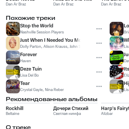
Dan Ar Braz
Dan Ar Braz
Dan Ar Braz
Похожие треки
Stop the World
Lo
Nashville Session Players
Br
Just When I Needed You Most
Wh
Dolly Parton
,
Alison Krauss
,
John Sebastian
Lis
Forever
Ju
Haven
Da
Deze Tuin
It
Lisa Del Bo
Eli
Tear
Hi
Crystal Gayle
,
Nina Reber
Lis
Рекомендованные альбомы
Rockhill
Дочери Стихий
Harp's Fairy
Beltaine
Светлая нимфа
Alizbar
О треке