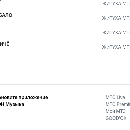
Р
ЖИТУХА MП
БАЛО
ЖИТУХА MП
ЖИТУХА MП
ИЧË
ЖИТУХА MП
ановите приложение
MTС Live
Н Музыка
MTС Prem
Мой МТС
GOOD’OK