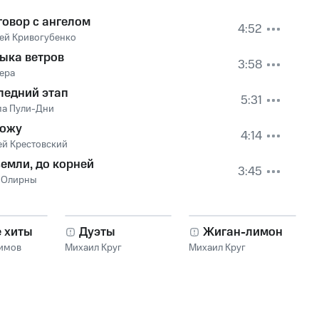
говор с ангелом
4:52
ей Кривогубенко
ыка ветров
3:58
ера
ледний этап
5:31
па Пули-Дни
хожу
4:14
ей Крестовский
земли, до корней
3:45
 Олирны
е хиты
Дуэты
Жиган-лимон
имов
Михаил Круг
Михаил Круг