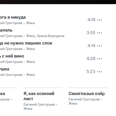
ога в никуда
4:19
ний Григорьев – Жека
капель
3:55
ний Григорьев – Жека
,
Арина Бородина
да не нужно лишних слов
4:14
ний Григорьев – Жека
 с ней вино
4:29
ний Григорьев – Жека
ушка
5:23
ний Григорьев – Жека
ка
Я, как осенний
Синеглазые озёра
лист
орьев –
Евгений Григорьев –
Жека
Евгений Григорьев –
Жека