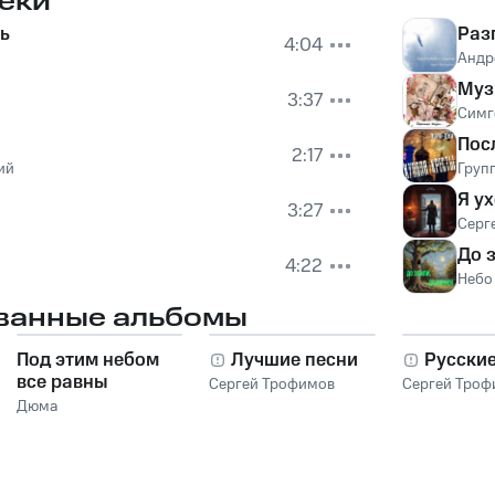
еки
ь
Раз
4:04
Андр
Муз
3:37
Симг
Пос
2:17
ий
Груп
Я у
3:27
Серг
До 
4:22
Небо
ванные альбомы
Под этим небом
Лучшие песни
Русски
все равны
Сергей Трофимов
Сергей Троф
Дюма