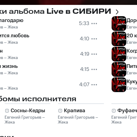
ки альбома
Live в СИБИРИ
благодарю
Дор
5:33
ев – Жека
Евге
ится любовь
20 
4:10
ев – Жека
Евге
н
Ког
4:19
ев – Жека
Евге
я жизнь
Пить
4:15
ев – Жека
Евге
Кук
4:07
ев – Жека
Евге
бомы исполнителя
Сосны-Кедры
Крапива
Фуфаеч
Евгений Григорьев –
Евгений Григорьев –
Евгений Григ
Жека
Жека
Жека