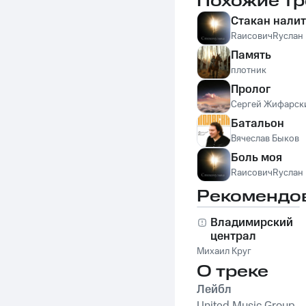
Похожие тр
Стакан налит
RаисовичRуслан
Память
плотник
Пролог
Сергей Жифарск
Батальон
Вячеслав Быков
Боль моя
RаисовичRуслан
Рекомендо
Владимирский
централ
Михаил Круг
О треке
Лейбл