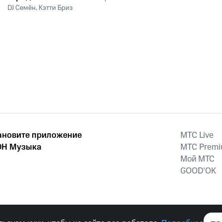
DJ Семён
,
Кэтти Бриз
ановите приложение
MTС Live
Н Музыка
MTС Prem
Мой МТС
GOOD’OK
наркотических средств, психотропных веществ, их аналогов причиня