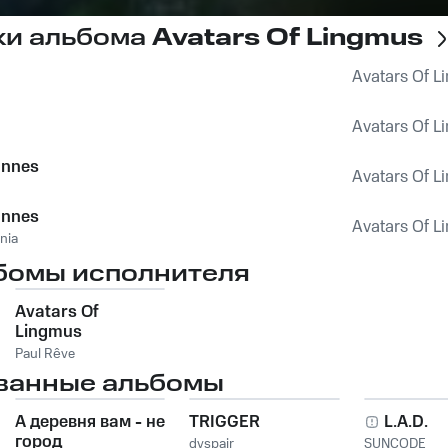
ки альбома
Avatars Of Lingmus
Avatars Of L
Avatars Of L
annes
Avatars Of L
annes
Avatars Of L
nia
бомы исполнителя
Avatars Of
Lingmus
Paul Rêve
ванные альбомы
А деревня вам - не
TRIGGER
L.A.D.
город
dvspair
SUNCODE