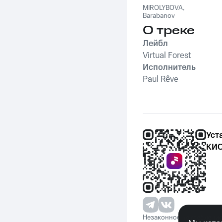
MIROLYBOVA
,
Barabanov
О треке
Лейбл
Virtual Forest
Исполнитель
Paul Rêve
Уст
КИО
Незаконное потребление 