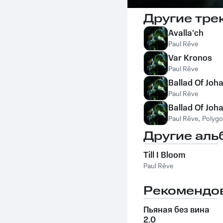
Другие тре
Avalla'ch
Paul Rêve
Var Kronos
Paul Rêve
Ballad Of Joh
Paul Rêve
Ballad Of Joh
Paul Rêve
,
Polygo
Другие аль
Till I Bloom
Paul Rêve
Рекомендо
Пьяная без вина
2.0