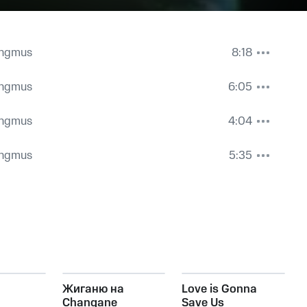
ingmus
8:18
ingmus
6:05
ingmus
4:04
ingmus
5:35
Жиганю на
Love is Gonna
Changane
Save Us