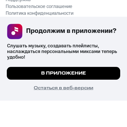
Пользовательское соглашение
Политика конфиденциальности
Рекомендательные технологии
Продолжим в приложении? 
СКАЧАТЬ ПРИЛОЖЕНИЕ
Слушать музыку, создавать плейлисты, 
наслаждаться персональными миксами теперь 
удобно!
Незаконное потребление наркотических средств,
психотропных веществ, их аналогов причиняет вред здоровью,
Мы используем куки, чтобы на сайте все
В ПРИЛОЖЕНИЕ
их незаконный оборот запрещён и влечёт установленную
работало.
Подробнее
законодательством ответственность.
© 2026 ООО «КИОН».
ПОНЯТНО
Остаться в веб-версии
Все права защищены
18+
Главная
В приложение
Избранное