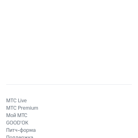
MTС Live
MTС Premium
Мой МТС
GOOD’OK
Питч-форма
Поддержка