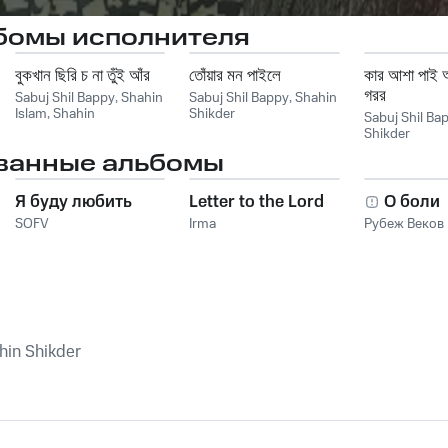
бомы исполнителя
বুকখান ছিরি চ না তুঁই আঁর
তোঁয়ার মন পাইলে
কার আশা পাই আ
গরর
Sabuj Shil Bappy
,
Shahin
Sabuj Shil Bappy
,
Shahin
Islam
,
Shahin
Shikder
Sabuj Shil Ba
Shikder
ванные альбомы
Я буду любить
Letter to the Lord
О боли
SOFV
Irma
Рубеж Веков
hin Shikder