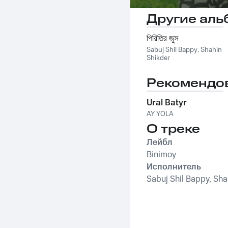
Другие аль
পিরিতির জুস
Sabuj Shil Bappy
,
Shahin
Shikder
Рекомендо
Ural Batyr
AY YOLA
О треке
Лейбл
Binimoy
Исполнитель
Sabuj Shil Bappy, Sha