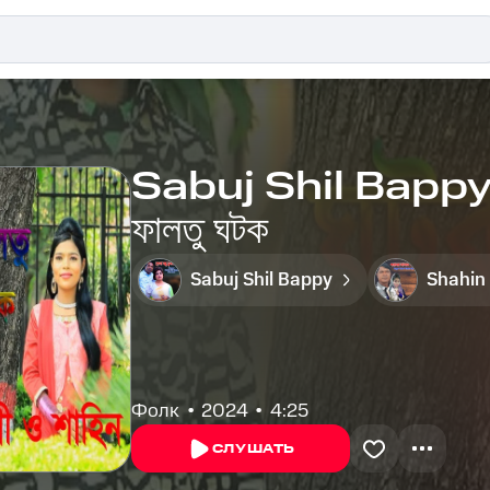
Sabuj Shil Bappy
ফালতু ঘটক
Sabuj Shil Bappy
Shahin
Фолк
2024
4:25
СЛУШАТЬ