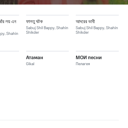
ঁর লয় এন
ফালতু ঘটক
আদরের ভাবী
Sabuj Shil Bappy
,
Shahin
Sabuj Shil Bappy
,
Shahin
Shikder
Shikder
ppy
,
Shahin
Атаман
МОИ песни
Gikal
Пелагея