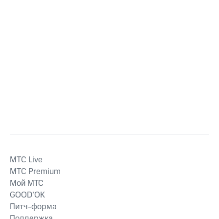
MTС Live
MTС Premium
Мой МТС
GOOD’OK
Питч-форма
Поддержка