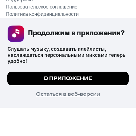
Пользовательское соглашение
Политика конфиденциальности
Рекомендательные технологии
Продолжим в приложении? 
СКАЧАТЬ ПРИЛОЖЕНИЕ
Слушать музыку, создавать плейлисты, 
наслаждаться персональными миксами теперь 
удобно!
Незаконное потребление наркотических средств,
психотропных веществ, их аналогов причиняет вред здоровью,
Мы используем куки, чтобы на сайте все
В ПРИЛОЖЕНИЕ
их незаконный оборот запрещён и влечёт установленную
работало.
Подробнее
законодательством ответственность.
© 2026 ООО «КИОН».
ПОНЯТНО
Остаться в веб-версии
Все права защищены
18+
Главная
В приложение
Избранное