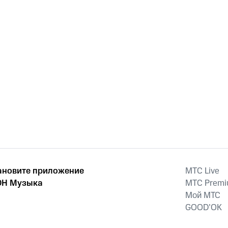
ановите приложение
MTС Live
Н Музыка
MTС Prem
Мой МТС
GOOD’OK