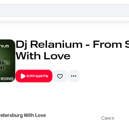
Dj Relanium - From 
With Love
СЛУШАТЬ
Petersburg With Love
Сингл