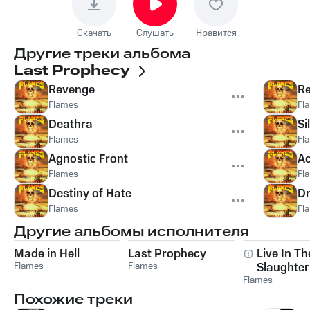
Скачать
Слушать
Нравится
Другие треки альбома
Last Prophecy
Revenge
Re
Flames
Fl
Deathra
Si
Flames
Fl
Agnostic Front
Ac
Flames
Fl
Destiny of Hate
Dr
Flames
Fl
Другие альбомы исполнителя
Made in Hell
Last Prophecy
Live In Th
Flames
Flames
Slaughte
Flames
Похожие треки