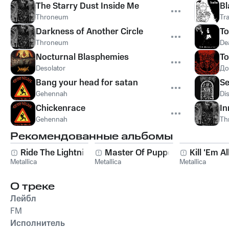
The Starry Dust Inside Me
Bl
Throneum
Tra
Darkness of Another Circle, Pt. 2
To
Throneum
De
Nocturnal Blasphemies
To
Desolator
До
Bang your head for satan
Se
Gehennah
Di
Chickenrace
In
Gehennah
Th
Рекомендованные альбомы
Ride The Lightning
Master Of Puppets
Kill 'Em Al
Metallica
Metallica
Metallica
О треке
Лейбл
FM
Исполнитель