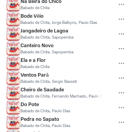
Na Beira do Chico
Babado de Chita
Bode Véio
Babado de Chita
,
Jorge Balbyns
,
Paulo Dias
Jangadeiro de Lagoa
Babado de Chita
,
Sapopemba
Canteiro Novo
Babado de Chita
,
Sapopemba
Ela e a Flor
Babado de Chita
Ventos Pará
Babado de Chita
,
Sergio Basseti
Cheiro de Saudade
Babado de Chita
,
Fernando Machado
,
Paulo Dias
Do Pote
Babado de Chita
,
Paulo Dias
Pedra no Sapato
Babado de Chita
,
Paulo Dias