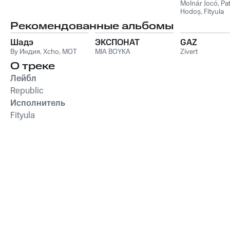
Molnár Jocó
,
Pat
Hodoș
,
Fityula
Рекомендованные альбомы
Шадэ
ЭКСПОНАТ
GAZ
By Индия
,
Xcho
,
MOT
MIA BOYKA
Zivert
О треке
Лейбл
Republic
Исполнитель
Fityula