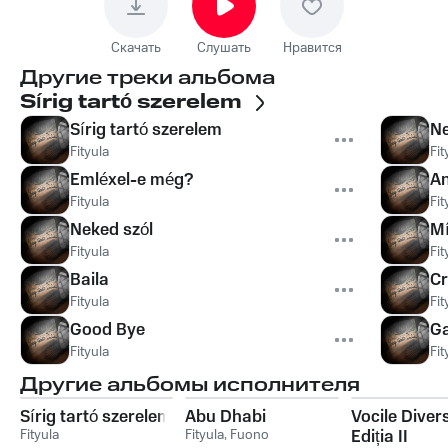
Скачать
Слушать
Нравится
Другие треки альбома
Sírig tartó szerelem
Sírig tartó szerelem
Ne
Fityula
Fit
Emléxel-e még?
A
Fityula
Fit
Neked szól
Mí
Fityula
Fit
Baila
Cr
Fityula
Fit
Good Bye
Ga
Fityula
Fit
Другие альбомы исполнителя
Sírig tartó szerelem
Abu Dhabi
Vocile Diversi
Fityula
Fityula
,
Fuono
Ediția II