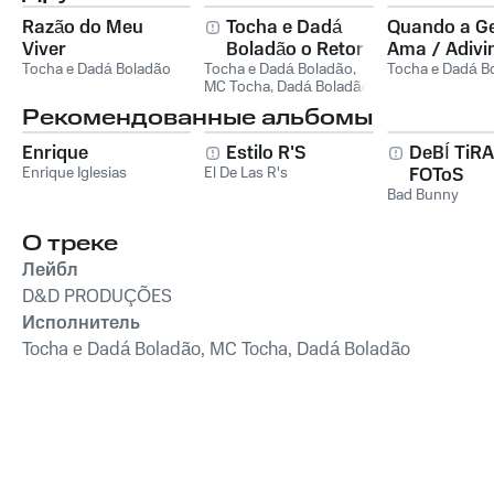
Razão do Meu
Tocha e Dadá
Quando a G
Viver
Boladão o Retorno
Ama / Adivi
Tocha e Dadá Boladão
Tocha e Dadá Boladão
,
Tô Te Filma
Tocha e Dadá B
MC Tocha
,
Dadá Boladão
Рекомендованные альбомы
Enrique
Estilo R'S
DeBÍ TiR
Enrique Iglesias
El De Las R's
FOToS
Bad Bunny
О треке
Лейбл
D&D PRODUÇÕES
Исполнитель
Tocha e Dadá Boladão, MC Tocha, Dadá Boladão