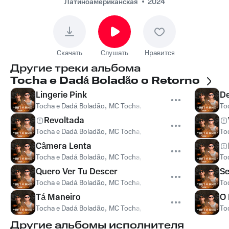
Латиноамериканская
2024
Скачать
Слушать
Нравится
Другие треки альбома
Tocha e Dadá Boladão o Retorno
Lingerie Pink
D
Tocha e Dadá Boladão
,
MC Tocha
,
Dadá Boladão
To
Revoltada
Tocha e Dadá Boladão
,
MC Tocha
,
Dadá Boladão
To
Câmera Lenta
Tocha e Dadá Boladão
,
MC Tocha
,
Dadá Boladão
To
Quero Ver Tu Descer
Se
Tocha e Dadá Boladão
,
MC Tocha
,
Dadá Boladão
To
Tá Maneiro
O 
Tocha e Dadá Boladão
,
MC Tocha
,
Dadá Boladão
To
Другие альбомы исполнителя