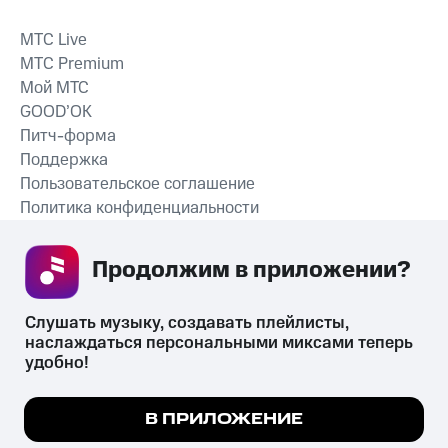
MTС Live
MTС Premium
Мой МТС
GOOD’OK
Питч-форма
Поддержка
Пользовательское соглашение
Политика конфиденциальности
Рекомендательные технологии
Продолжим в приложении? 
СКАЧАТЬ ПРИЛОЖЕНИЕ
Слушать музыку, создавать плейлисты, 
наслаждаться персональными миксами теперь 
удобно!
Незаконное потребление наркотических средств,
психотропных веществ, их аналогов причиняет вред здоровью,
Мы используем куки, чтобы на сайте все
В ПРИЛОЖЕНИЕ
их незаконный оборот запрещён и влечёт установленную
работало.
Подробнее
законодательством ответственность.