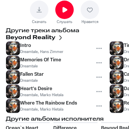
Скачать
Слушать
Нравится
Другие треки альбома
Beyond Reality
Intro
Ti
Dreamtale
,
Hans Zimmer
Dr
Memories Of Time
D
Dreamtale
Dr
Fallen Star
Ca
Dreamtale
Dr
Heart's Desire
Da
Dreamtale
,
Marko Hietala
Dr
Where The Rainbow Ends
Re
Dreamtale
,
Marko Hietala
Dr
Другие альбомы исполнителя
Ocean`s Heart
Difference
Beyond Real