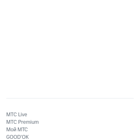
MTС Live
MTС Premium
Мой МТС
GOOD’OK