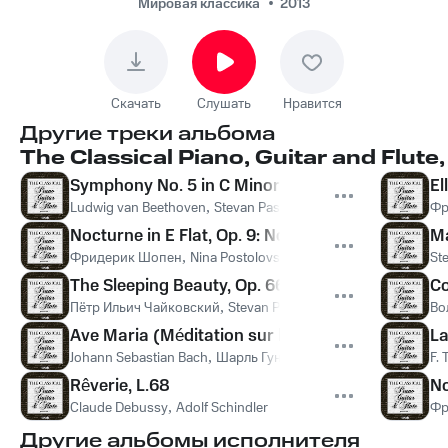
67: I. Allegro con brio
Мировая классика
2013
Скачать
Слушать
Нравится
Другие треки альбома
The Classical Piano, Guitar and Flute,
Symphony No. 5 in C Minor Op. 67: I. Allegro con 
El
Ludwig van Beethoven
,
Stevan Pasero
Фр
Nocturne in E Flat, Op. 9: No. 2
Ma
Фридерик Шопен
,
Nina Postolovskaya
St
The Sleeping Beauty, Op. 66: I. Waltz
Co
Пётр Ильич Чайковский
,
Stevan Pasero
Во
Ave Maria (Méditation sur le Premier Prélude de
L
Johann Sebastian Bach
,
Шарль Гуно
,
Nina Postolovskaya
,
Nas
F. 
Rêverie, L.68
No
Claude Debussy
,
Adolf Schindler
Фр
Другие альбомы исполнителя