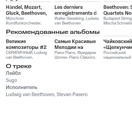
Händel, Mozart,
Les derniers
Beethoven: 
Gluck, Beethoven,
enregistrements de
Quartets Nos
Wagner: Opern-
Münchner
Gieseking
Walter Gieseking
,
Ludwig
16
Budapest String
Rundfunkorchester
,
van Beethoven
Mischa Schneid
Recital
Edda Moser
,
Peter
Kroyt
,
Josef Ro
Рекомендованные альбомы
Schneider
,
Вольфганг
Gorodetzky
,
Bud
Амадей Моцарт
,
Ludwig
String Quartet, J
Великие
Самые Красивые
Чайковский
van Beethoven
,
Георг
Roisman, Jac Go
Фридрих Гендель
композиторы #2
Мелодии на
Boris Kroyt, Mis
«Щелкунчи
Schneider
,
Ludw
СКРИПИЧНЫЙ
,
Ludwig
Пианино
Piano Piano
,
Фридерик
Российский
Beethoven
van Beethoven
,
Шопен
,
Piano Classics
,
национальный
Фридерик Шопен
,
Пианино
молодежный
О треке
Франц Шуберт
,
Vivaldi
симфонически
String Orchestra
,
оркестр
Лейбл
Антонио Вивальди
Sugo
Исполнитель
Ludwig van Beethoven, Stevan Pasero