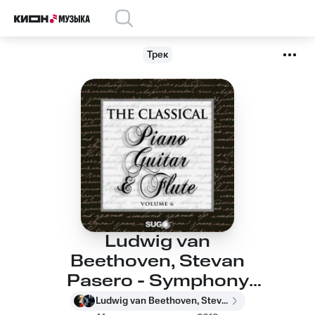
Трек
Ludwig van
Beethoven, Stevan
Pasero - Symphony
No. 5 in C Minor Op.
Ludwig van Beethoven, Stevan Pasero