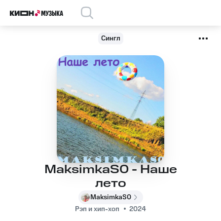
Сингл
MaksimkaS0 - Наше
лето
MaksimkaS0
Рэп и хип-хоп
2024