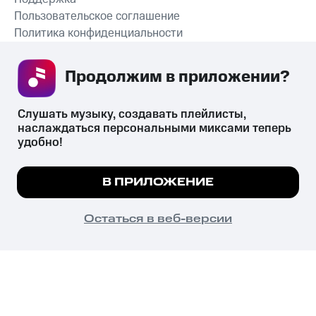
Пользовательское соглашение
Политика конфиденциальности
Рекомендательные технологии
Продолжим в приложении? 
СКАЧАТЬ ПРИЛОЖЕНИЕ
Слушать музыку, создавать плейлисты, 
наслаждаться персональными миксами теперь 
удобно!
Незаконное потребление наркотических средств,
психотропных веществ, их аналогов причиняет вред здоровью,
Мы используем куки, чтобы на сайте все
В ПРИЛОЖЕНИЕ
их незаконный оборот запрещён и влечёт установленную
работало.
Подробнее
законодательством ответственность.
© 2026 ООО «КИОН».
ПОНЯТНО
Остаться в веб-версии
Все права защищены
18+
Главная
В приложение
Избранное