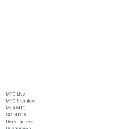
MTС Live
MTС Premium
Мой МТС
GOOD’OK
Питч-форма
Поддержка