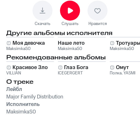
Скачать
Слушать
Нравится
Другие альбомы исполнителя
Моя девочка
Наше лето
Тротуар
MaksimkaS0
MaksimkaS0
MaksimkaS0
Рекомендованные альбомы
Красивое Зло
Глаз Бога
Омут
VILLIAN
ICEGERGERT
Полка
,
YASMI
О треке
Лейбл
Major Family Distribution
Исполнитель
MaksimkaS0