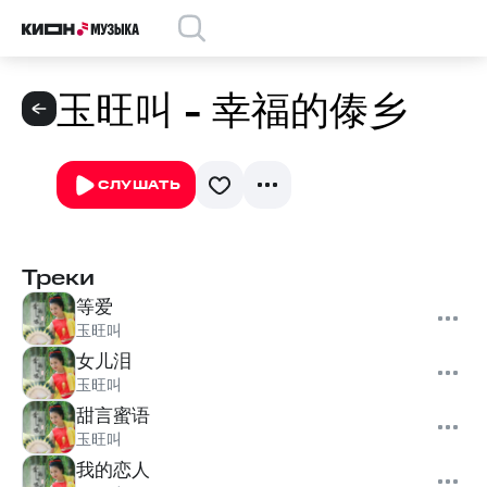
玉旺叫 - 幸福的傣乡
СЛУШАТЬ
Треки
等爱
玉旺叫
女儿泪
玉旺叫
甜言蜜语
玉旺叫
我的恋人