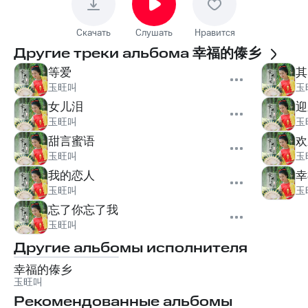
Скачать
Слушать
Нравится
Другие треки альбома
幸福的傣乡
等爱
其
玉旺叫
玉
女儿泪
迎
玉旺叫
玉
甜言蜜语
欢
玉旺叫
玉
我的恋人
幸
玉旺叫
玉
忘了你忘了我
玉旺叫
Другие альбомы исполнителя
幸福的傣乡
玉旺叫
Рекомендованные альбомы