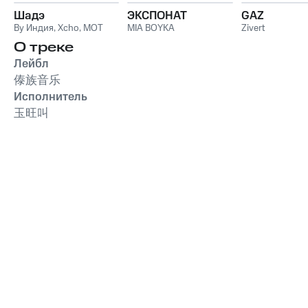
Шадэ
ЭКСПОНАТ
GAZ
By Индия
,
Xcho
,
MOT
MIA BOYKA
Zivert
О треке
Лейбл
傣族音乐
Исполнитель
玉旺叫