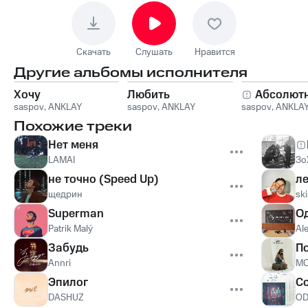
Скачать
Слушать
Нравится
Другие альбомы исполнителя
Хочу
Любить
Абсолют
saspov
,
ANKLAY
saspov
,
ANKLAY
saspov
,
ANKLA
Похожие треки
Нет меня
LAMAI
Зо
не точно (Speed Up)
ле
щедрин
ski
Superman
О
Patrik Malý
Al
Забудь
П
Annri
M
Эпилог
Co
DASHUZ
OD