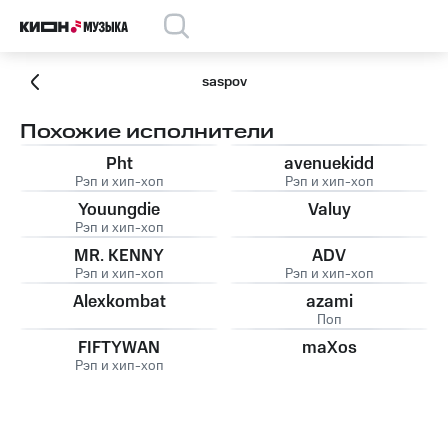
saspov
Похожие исполнители
Pht
avenuekidd
Рэп и хип-хоп
Рэп и хип-хоп
Youungdie
Valuy
Рэп и хип-хоп
MR. KENNY
ADV
Рэп и хип-хоп
Рэп и хип-хоп
Alexkombat
azami
Поп
FIFTYWAN
maXos
Рэп и хип-хоп