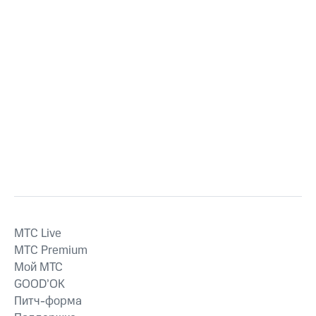
MTС Live
MTС Premium
Мой МТС
GOOD’OK
Питч-форма