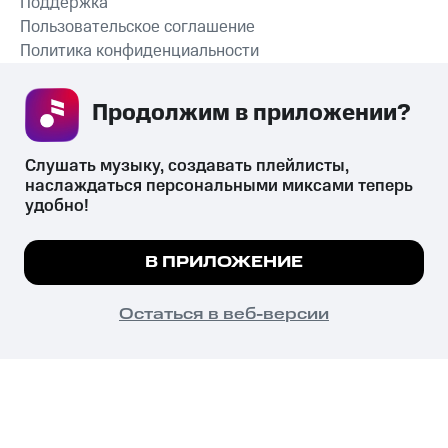
Поддержка
Пользовательское соглашение
Политика конфиденциальности
Рекомендательные технологии
Продолжим в приложении? 
СКАЧАТЬ ПРИЛОЖЕНИЕ
Слушать музыку, создавать плейлисты, 
наслаждаться персональными миксами теперь 
удобно!
Незаконное потребление наркотических средств,
психотропных веществ, их аналогов причиняет вред здоровью,
Мы используем куки, чтобы на сайте все
В ПРИЛОЖЕНИЕ
их незаконный оборот запрещён и влечёт установленную
работало.
Подробнее
законодательством ответственность.
© 2026 ООО «КИОН».
ПОНЯТНО
Остаться в веб-версии
Все права защищены
18+
Главная
В приложение
Избранное