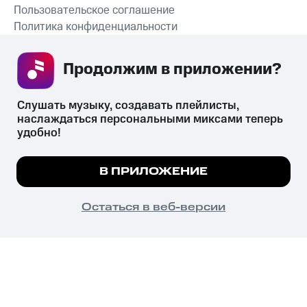
Пользовательское соглашение
Политика конфиденциальности
Рекомендательные технологии
Продолжим в приложении? 
СКАЧАТЬ ПРИЛОЖЕНИЕ
Слушать музыку, создавать плейлисты, 
наслаждаться персональными миксами теперь 
удобно!
Незаконное потребление наркотических средств,
психотропных веществ, их аналогов причиняет вред здоровью,
Мы используем куки, чтобы на сайте все
В ПРИЛОЖЕНИЕ
их незаконный оборот запрещён и влечёт установленную
работало.
Подробнее
законодательством ответственность.
© 2026 ООО «КИОН».
ПОНЯТНО
Остаться в веб-версии
Все права защищены
18+
Главная
В приложение
Избранное