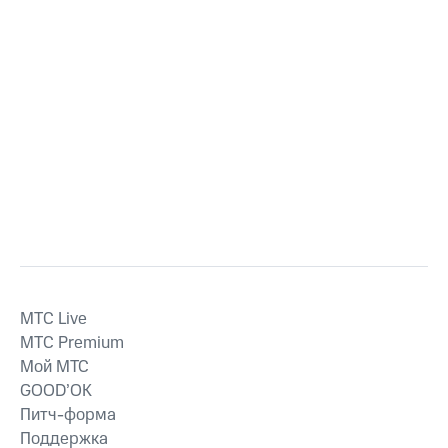
MTС Live
MTС Premium
Мой МТС
GOOD’OK
Питч-форма
Поддержка