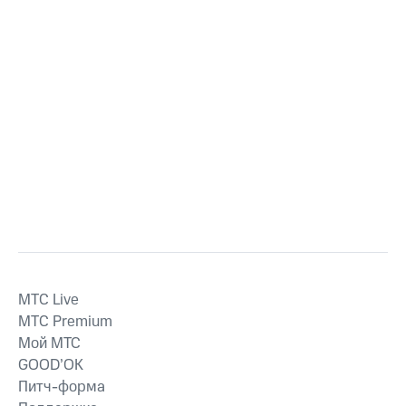
MTС Live
MTС Premium
Мой МТС
GOOD’OK
Питч-форма