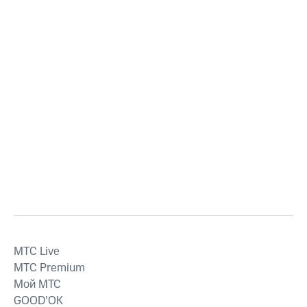
MTС Live
MTС Premium
Мой МТС
GOOD’OK