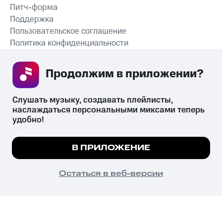
Питч-форма
Поддержка
Пользовательское соглашение
Политика конфиденциальности
Рекомендательные технологии
Продолжим в приложении? 
СКАЧАТЬ ПРИЛОЖЕНИЕ
Слушать музыку, создавать плейлисты, 
наслаждаться персональными миксами теперь 
удобно!
Незаконное потребление наркотических средств,
психотропных веществ, их аналогов причиняет вред здоровью,
Мы используем куки, чтобы на сайте все
В ПРИЛОЖЕНИЕ
их незаконный оборот запрещён и влечёт установленную
работало.
Подробнее
законодательством ответственность.
© 2026 ООО «КИОН».
ПОНЯТНО
Остаться в веб-версии
Все права защищены
18+
Главная
В приложение
Избранное