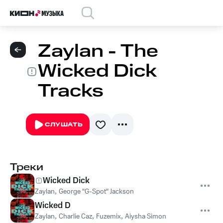
Zaylan - The
Wicked Dick
Tracks
СЛУШАТЬ
Треки
Wicked Dick
Zaylan
,
George "G-Spot" Jackson
Wicked D
Zaylan
,
Charlie Caz
,
Fuzemix
,
Aiysha Simon