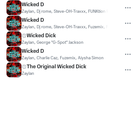
Wicked D
Zaylan
,
Dj rome
,
Steve-OH-Traxxx
,
FUNKtion Productions
,
Dir
Wicked D
Zaylan
,
Dj rome
,
Steve-OH-Traxxx
,
Fuzemix
,
FUNKtion Produc
Wicked Dick
Zaylan
,
George "G-Spot" Jackson
Wicked D
Zaylan
,
Charlie Caz
,
Fuzemix
,
Aiysha Simon
The Original Wicked Dick
Zaylan