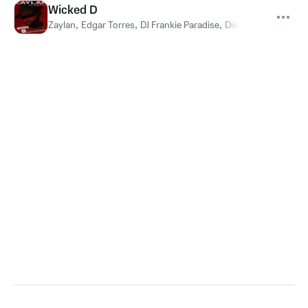
Wicked D
Zaylan
,
Edgar Torres
,
DJ Frankie Paradise
,
Disco Dave
,
Aiysha