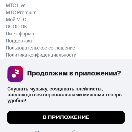
MTС Live
MTС Premium
Мой МТС
GOOD’OK
Питч-форма
Поддержка
Пользовательское соглашение
Политика конфиденциальности
Рекомендательные технологии
Продолжим в приложении? 
СКАЧАТЬ ПРИЛОЖЕНИЕ
Слушать музыку, создавать плейлисты, 
наслаждаться персональными миксами теперь 
удобно!
Незаконное потребление наркотических средств,
психотропных веществ, их аналогов причиняет вред здоровью,
Мы используем куки, чтобы на сайте все
В ПРИЛОЖЕНИЕ
их незаконный оборот запрещён и влечёт установленную
работало.
Подробнее
законодательством ответственность.
© 2026 ООО «КИОН».
ПОНЯТНО