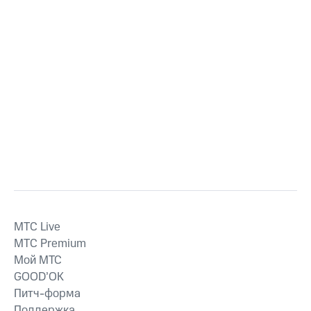
MTС Live
MTС Premium
Мой МТС
GOOD’OK
Питч-форма
Поддержка