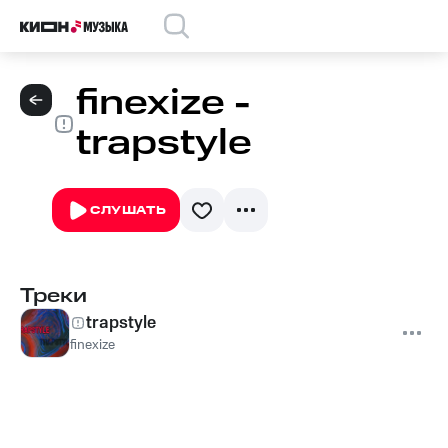
finexize -
trapstyle
СЛУШАТЬ
Треки
trapstyle
finexize