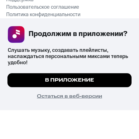
Пользовательское соглашение
Политика конфиденциальности
Рекомендательные технологии
Продолжим в приложении? 
СКАЧАТЬ ПРИЛОЖЕНИЕ
Слушать музыку, создавать плейлисты, 
наслаждаться персональными миксами теперь 
удобно!
Незаконное потребление наркотических средств,
психотропных веществ, их аналогов причиняет вред здоровью,
Мы используем куки, чтобы на сайте все
В ПРИЛОЖЕНИЕ
их незаконный оборот запрещён и влечёт установленную
работало.
Подробнее
законодательством ответственность.
© 2026 ООО «КИОН».
ПОНЯТНО
Остаться в веб-версии
Все права защищены
18+
Главная
В приложение
Избранное