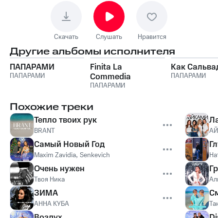
Скачать
Слушать
Нравится
Другие альбомы исполнителя
ПАПАРАМИ
Finita La
Как Сальва
ПАПАРАМИ
Commedia
ПАПАРАМИ
ПАПАРАМИ
Похожие треки
Тепло твоих рук
Л
BRANT
АЙ
Самый Новый Год
Гл
Maxim Zavidia
,
Senkevich
На
Очень нужен
Гр
Твоя Ника
Ал
ЗИМА
С
АННА КУБА
Та
Воздух
Di