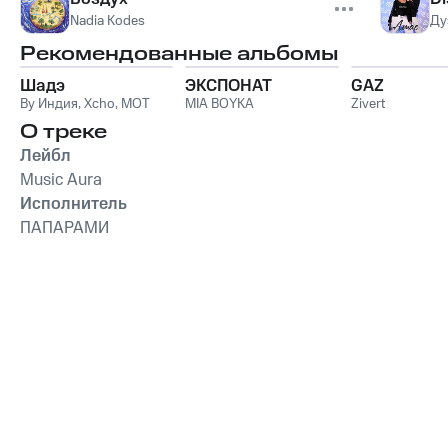
Nadia Kodes
Ду
Рекомендованные альбомы
Шадэ
ЭКСПОНАТ
GAZ
By Индия
,
Xcho
,
MOT
MIA BOYKA
Zivert
О треке
Лейбл
Music Aura
Исполнитель
ПАПАРАМИ