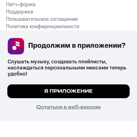
Питч-форма
Поддержка
Пользовательское соглашение
Политика конфиденциальности
Рекомендательные технологии
Продолжим в приложении? 
СКАЧАТЬ ПРИЛОЖЕНИЕ
Слушать музыку, создавать плейлисты, 
наслаждаться персональными миксами теперь 
удобно!
Незаконное потребление наркотических средств,
психотропных веществ, их аналогов причиняет вред здоровью,
Мы используем куки, чтобы на сайте все
В ПРИЛОЖЕНИЕ
их незаконный оборот запрещён и влечёт установленную
работало.
Подробнее
законодательством ответственность.
© 2026 ООО «КИОН».
ПОНЯТНО
Остаться в веб-версии
Все права защищены
18+
Главная
В приложение
Избранное