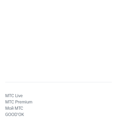
MTС Live
MTС Premium
Мой МТС
GOOD’OK