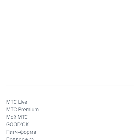
MTС Live
MTС Premium
Мой МТС
GOOD’OK
Питч-форма
Поддержка