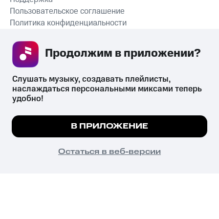
Пользовательское соглашение
Политика конфиденциальности
Рекомендательные технологии
Продолжим в приложении? 
СКАЧАТЬ ПРИЛОЖЕНИЕ
Слушать музыку, создавать плейлисты, 
наслаждаться персональными миксами теперь 
удобно!
Незаконное потребление наркотических средств,
психотропных веществ, их аналогов причиняет вред здоровью,
Мы используем куки, чтобы на сайте все
В ПРИЛОЖЕНИЕ
их незаконный оборот запрещён и влечёт установленную
работало.
Подробнее
законодательством ответственность.
© 2026 ООО «КИОН».
ПОНЯТНО
Остаться в веб-версии
Все права защищены
18+
Главная
В приложение
Избранное