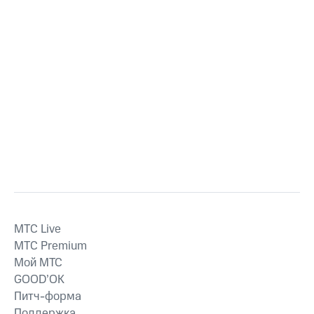
MTС Live
MTС Premium
Мой МТС
GOOD’OK
Питч-форма
Поддержка