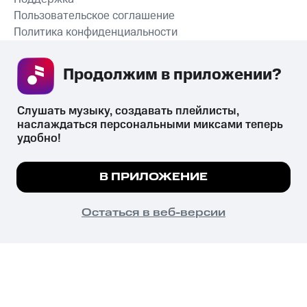
Пользовательское соглашение
Политика конфиденциальности
Рекомендательные технологии
Продолжим в приложении? 
СКАЧАТЬ ПРИЛОЖЕНИЕ
Слушать музыку, создавать плейлисты, 
наслаждаться персональными миксами теперь 
удобно!
Незаконное потребление наркотических средств,
психотропных веществ, их аналогов причиняет вред здоровью,
Мы используем куки, чтобы на сайте все
В ПРИЛОЖЕНИЕ
их незаконный оборот запрещён и влечёт установленную
работало.
Подробнее
законодательством ответственность.
© 2026 ООО «КИОН».
ПОНЯТНО
Остаться в веб-версии
Все права защищены
18+
Главная
В приложение
Избранное