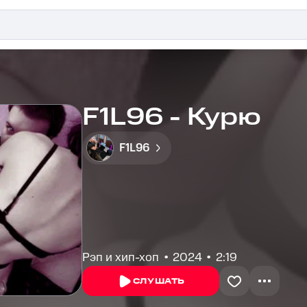
F1L96 - Курю
F1L96
Рэп и хип-хоп
2024
2:19
СЛУШАТЬ