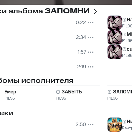
ки альбома
ЗАПОМНИ
Н
0:22
F1L9
M
2:34
F1L9
ou
1:57
F1L9
2:19
бомы исполнителя
Умер
ЗАБЫТЬ
ЗАПОМ
F1L96
F1L96
F1L96
еки
Н
2:50
Rawg