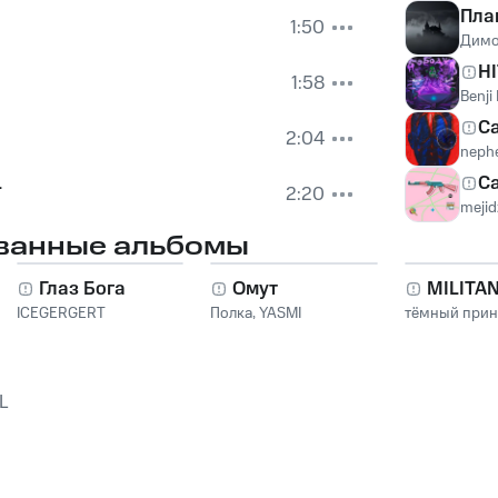
Пла
1:50
Димо
H
1:58
Benji
Ca
2:04
neph
L
C
2:20
mejid
ванные альбомы
Глаз Бога
Омут
MILITA
ICEGERGERT
Полка
,
YASMI
тёмный при
L