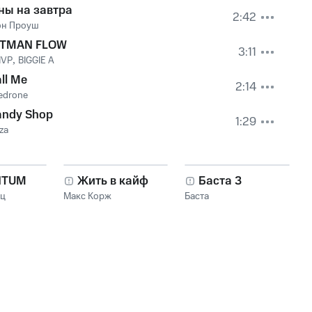
ны на завтра
2:42
н Проуш
ITMAN FLOW
3:11
 IVP
,
BIGGIE A
ll Me
2:14
edrone
andy Shop
1:29
za
NTUM
Жить в кайф
Баста 3
нц
Макс Корж
Баста