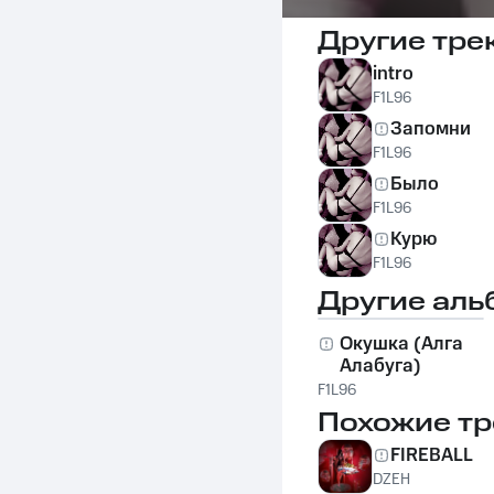
Другие тре
intro
F1L96
Запомни
F1L96
Было
F1L96
Курю
F1L96
Другие аль
Окушка (Алга
Алабуга)
F1L96
Похожие тр
FIREBALL
DZEH