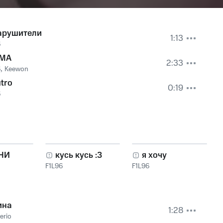
арушители
1:13
6
MA
2:33
6
,
Keewon
tro
0:19
6
НИ
кусь кусь :3
я хочу
F1L96
F1L96
ина
1:28
erio