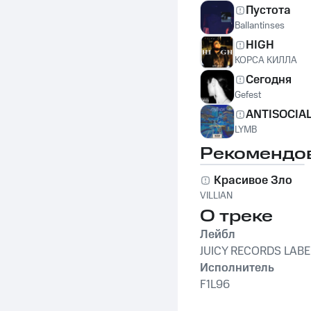
Пустота
Ballantinses
HIGH
КОРСА КИЛЛА
Сегодня
Gefest
ANTISOCIA
LYMB
Рекомендо
Красивое Зло
VILLIAN
О треке
Лейбл
JUICY RECORDS LABE
Исполнитель
F1L96