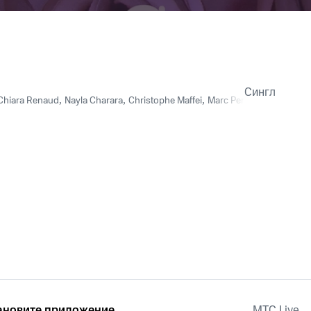
Сингл
Chiara Renaud
,
Nayla Charara
,
Christophe Maffei
,
Marc Perez
,
Lara Baini
ановите приложение
MTС Live