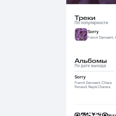
Треки
По популярности
Sorry
Franck Dansaert
,
Альбомы
По дате выхода
Sorry
Franck Dansaert
,
Chiara
Renaud
,
Nayla Charara
,
Christophe Maffei
,
Marc
Perez
,
Lara Baini
Уст