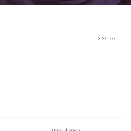
2:39
Питч-форма