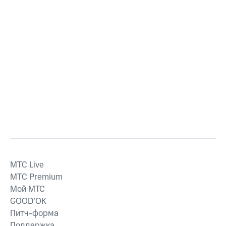
MTС Live
MTС Premium
Мой МТС
GOOD’OK
Питч-форма
Поддержка