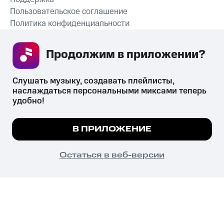
Пользовательское соглашение
Политика конфиденциальности
Рекомендательные технологии
Продолжим в приложении? 
СКАЧАТЬ ПРИЛОЖЕНИЕ
Слушать музыку, создавать плейлисты, 
наслаждаться персональными миксами теперь 
удобно!
Незаконное потребление наркотических средств,
психотропных веществ, их аналогов причиняет вред здоровью,
Мы используем куки, чтобы на сайте все
В ПРИЛОЖЕНИЕ
их незаконный оборот запрещён и влечёт установленную
работало.
Подробнее
законодательством ответственность.
© 2026 ООО «КИОН».
ПОНЯТНО
Остаться в веб-версии
Все права защищены
18+
Главная
В приложение
Избранное