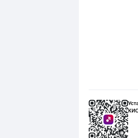
Уст
КИО