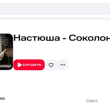
Настюша - Соколо
СЛУШАТЬ
ько
Сингл