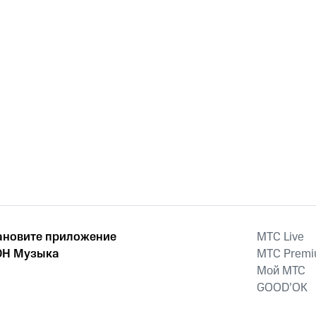
ановите приложение
MTС Live
Н Музыка
MTС Prem
Мой МТС
GOOD’OK