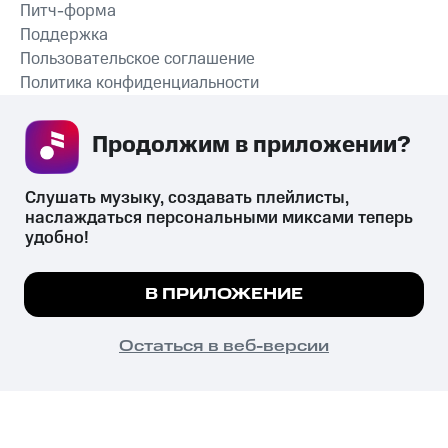
Питч-форма
Поддержка
Пользовательское соглашение
Политика конфиденциальности
Рекомендательные технологии
Продолжим в приложении? 
СКАЧАТЬ ПРИЛОЖЕНИЕ
Слушать музыку, создавать плейлисты, 
наслаждаться персональными миксами теперь 
удобно!
Незаконное потребление наркотических средств,
психотропных веществ, их аналогов причиняет вред здоровью,
Мы используем куки, чтобы на сайте все
В ПРИЛОЖЕНИЕ
их незаконный оборот запрещён и влечёт установленную
работало.
Подробнее
законодательством ответственность.
© 2026 ООО «КИОН».
ПОНЯТНО
Остаться в веб-версии
Все права защищены
18+
Главная
В приложение
Избранное