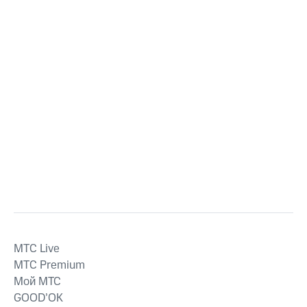
MTС Live
MTС Premium
Мой МТС
GOOD’OK