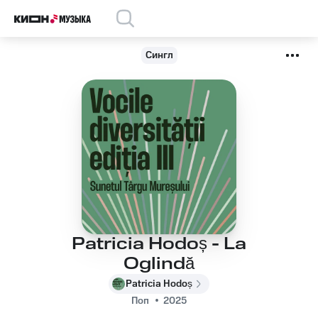
Сингл
Patricia Hodoș - La
Oglindă
Patricia Hodoș
Поп
2025