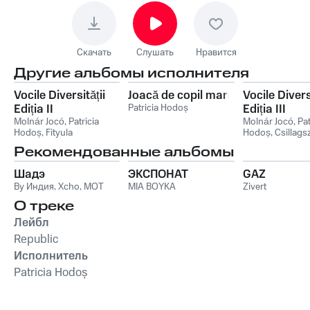
Скачать
Слушать
Нравится
Другие альбомы исполнителя
Vocile Diversității
Joacă de copil mare
Vocile Diversi
Ediția II
Patricia Hodoș
Ediția III
Molnár Jocó
,
Patricia
Molnár Jocó
,
Pat
Hodoș
,
Fityula
Hodoș
,
Csillag
Рекомендованные альбомы
Шадэ
ЭКСПОНАТ
GAZ
By Индия
,
Xcho
,
MOT
MIA BOYKA
Zivert
О треке
Лейбл
Republic
Исполнитель
Patricia Hodoș