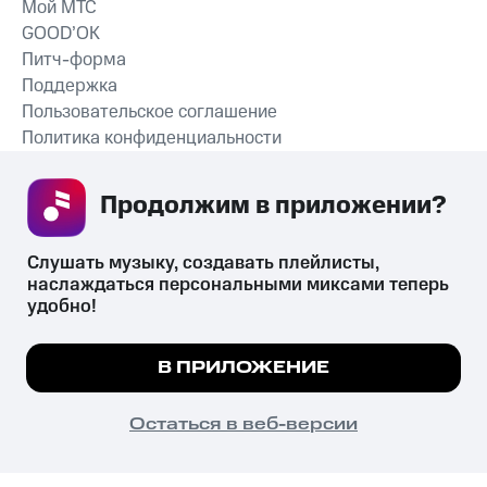
Мой МТС
GOOD’OK
Питч-форма
Поддержка
Пользовательское соглашение
Политика конфиденциальности
Рекомендательные технологии
Продолжим в приложении? 
СКАЧАТЬ ПРИЛОЖЕНИЕ
Слушать музыку, создавать плейлисты, 
наслаждаться персональными миксами теперь 
удобно!
Незаконное потребление наркотических средств,
психотропных веществ, их аналогов причиняет вред здоровью,
Мы используем куки, чтобы на сайте все
В ПРИЛОЖЕНИЕ
их незаконный оборот запрещён и влечёт установленную
работало.
Подробнее
законодательством ответственность.
© 2026 ООО «КИОН».
ПОНЯТНО
Остаться в веб-версии
Все права защищены
18+
Главная
В приложение
Избранное