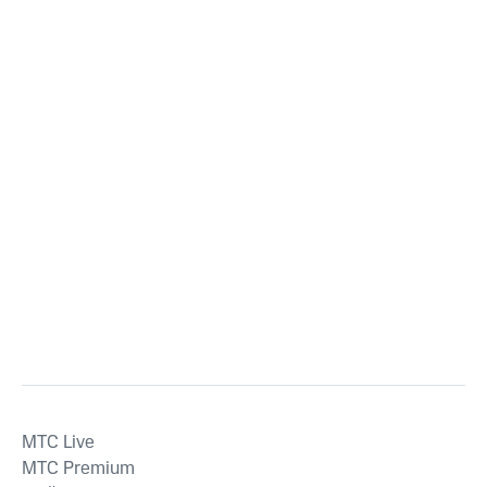
MTС Live
MTС Premium