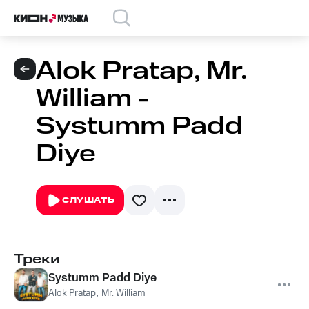
Alok Pratap, Mr.
William -
Systumm Padd
Diye
СЛУШАТЬ
Треки
Systumm Padd Diye
Alok Pratap
,
Mr. William