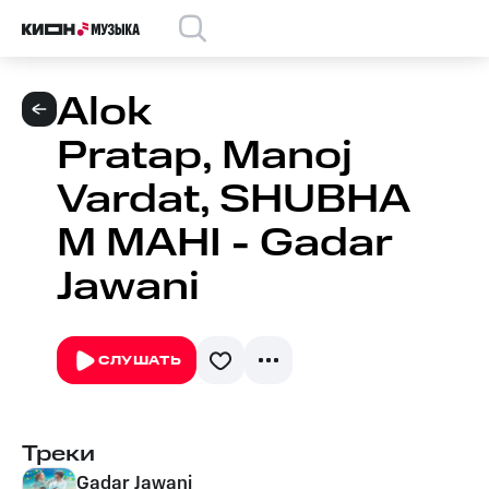
Alok
Pratap, Manoj
Vardat, SHUBHA
M MAHI - Gadar
Jawani
СЛУШАТЬ
Треки
Gadar Jawani