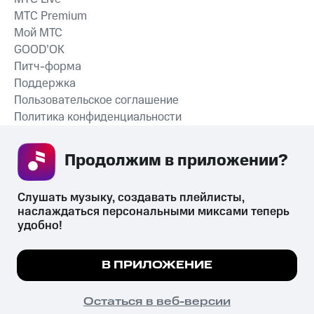
MTС Premium
Мой МТС
GOOD’OK
Питч-форма
Поддержка
Пользовательское соглашение
Политика конфиденциальности
Рекомендательные технологии
Продолжим в приложении? 
СКАЧАТЬ ПРИЛОЖЕНИЕ
Слушать музыку, создавать плейлисты, 
наслаждаться персональными миксами теперь 
удобно!
Незаконное потребление наркотических средств,
психотропных веществ, их аналогов причиняет вред здоровью,
Мы используем куки, чтобы на сайте все
В ПРИЛОЖЕНИЕ
их незаконный оборот запрещён и влечёт установленную
работало.
Подробнее
законодательством ответственность.
© 2026 ООО «КИОН».
ПОНЯТНО
Остаться в веб-версии
Все права защищены
18+