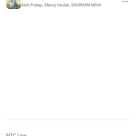
Alok Pratap
,
Manoj Vardat
,
SHUBHAM MAHI
MTС Live