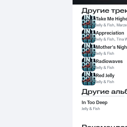
Другие тре
Take Me High
Jelly & Fish
,
Marze
Appreciation
Jelly & Fish
,
Tina W
Mother's Nig
Jelly & Fish
Radiowaves
Jelly & Fish
Red Jelly
Jelly & Fish
Другие аль
In Too Deep
Jelly & Fish