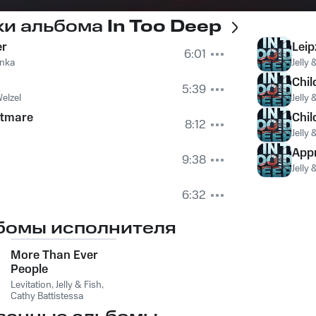
ки альбома
In Too Deep
er
Leip
6:01
nka
Jelly 
Chil
5:39
elzel
Jelly 
htmare
Chil
8:12
Jelly 
Appr
9:38
Jelly 
6:32
бомы исполнителя
More Than Ever
People
Levitation
,
Jelly & Fish
,
Cathy Battistessa