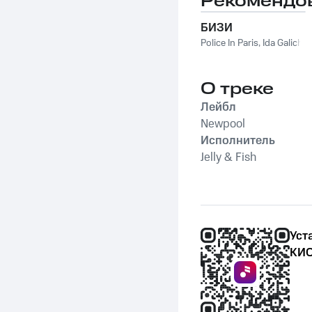
Рекомендо
БИЗИ
Police In Paris
,
Ida Galich
О треке
Лейбл
Newpool
Исполнитель
Jelly & Fish
Уст
КИО