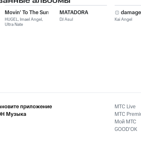
ванные альбомы
Movin' To The Sun
MATADORA
damage
HUGEL
,
Imael Angel
,
DJ Asul
Kai Angel
Ultra Nate
ановите приложение
MTС Live
Н Музыка
MTС Prem
Мой МТС
GOOD’OK