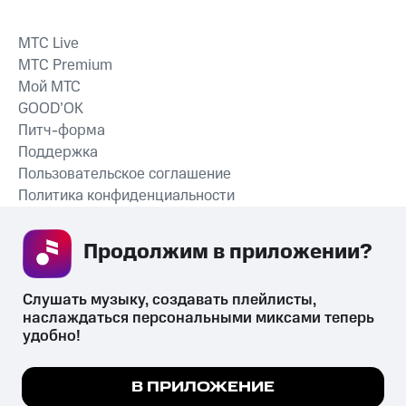
MTС Live
MTС Premium
Мой МТС
GOOD’OK
Питч-форма
Поддержка
Пользовательское соглашение
Политика конфиденциальности
Рекомендательные технологии
Продолжим в приложении? 
СКАЧАТЬ ПРИЛОЖЕНИЕ
Слушать музыку, создавать плейлисты, 
наслаждаться персональными миксами теперь 
удобно!
Незаконное потребление наркотических средств,
психотропных веществ, их аналогов причиняет вред здоровью,
Мы используем куки, чтобы на сайте все
В ПРИЛОЖЕНИЕ
их незаконный оборот запрещён и влечёт установленную
работало.
Подробнее