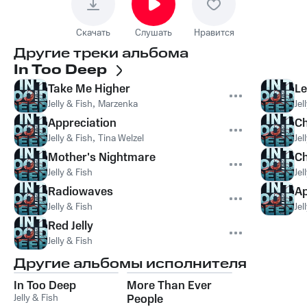
Скачать
Слушать
Нравится
Другие треки альбома
In Too Deep
Take Me Higher
Le
Jelly & Fish
,
Marzenka
Jel
Appreciation
Ch
Jelly & Fish
,
Tina Welzel
Jel
Mother's Nightmare
Ch
Jelly & Fish
Jel
Radiowaves
Ap
Jelly & Fish
Jel
Red Jelly
Jelly & Fish
Другие альбомы исполнителя
In Too Deep
More Than Ever
Jelly & Fish
People