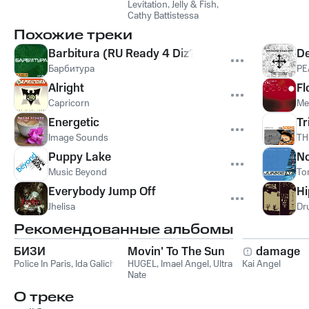
Levitation
,
Jelly & Fish
,
Cathy Battistessa
Похожие треки
Barbitura (RU Ready 4 Diz?)
De
Барбитура
PE
Alright
Fl
Capricorn
Me
Energetic
Tr
Image Sounds
TH
Puppy Lake
N
Music Beyond
To
Everybody Jump Off
Hi
Jhelisa
Dr
Рекомендованные альбомы
БИЗИ
Movin' To The Sun
damage
Police In Paris
,
Ida Galich
HUGEL
,
Imael Angel
,
Ultra
Kai Angel
Nate
О треке