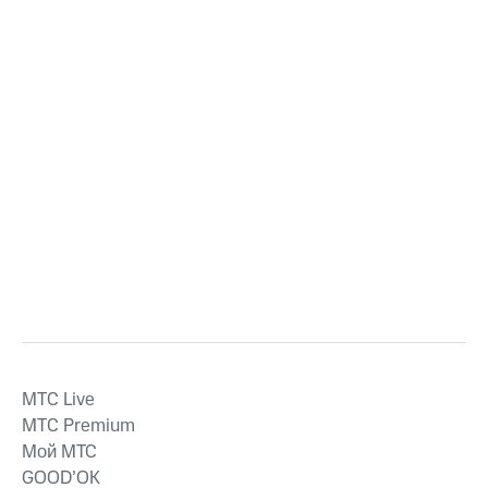
MTС Live
MTС Premium
Мой МТС
GOOD’OK