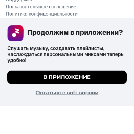
Пользовательское соглашение
Политика конфиденциальности
Рекомендательные технологии
Продолжим в приложении? 
СКАЧАТЬ ПРИЛОЖЕНИЕ
Слушать музыку, создавать плейлисты, 
наслаждаться персональными миксами теперь 
удобно!
Незаконное потребление наркотических средств,
психотропных веществ, их аналогов причиняет вред здоровью,
Мы используем куки, чтобы на сайте все
В ПРИЛОЖЕНИЕ
их незаконный оборот запрещён и влечёт установленную
работало.
Подробнее
законодательством ответственность.
© 2026 ООО «КИОН».
ПОНЯТНО
Остаться в веб-версии
Все права защищены
18+
Главная
В приложение
Избранное