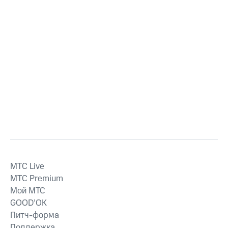
MTС Live
MTС Premium
Мой МТС
GOOD’OK
Питч-форма
Поддержка