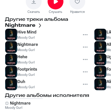
Скачать
Слушать
Нравится
Другие треки альбома
Nightmare
Hive Mind
Li
Moody Gurl
Mo
Nightmare
Al
Moody Gurl
Mo
Hehe
U
Moody Gurl
Mo
Footprints
F
Moody Gurl
Mo
Duh
Al
Moody Gurl
Mo
Другие альбомы исполнителя
Nightmare
Moody Gurl