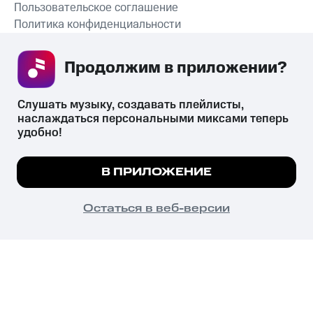
Пользовательское соглашение
Политика конфиденциальности
Рекомендательные технологии
Продолжим в приложении? 
СКАЧАТЬ ПРИЛОЖЕНИЕ
Слушать музыку, создавать плейлисты, 
наслаждаться персональными миксами теперь 
удобно!
Незаконное потребление наркотических средств,
психотропных веществ, их аналогов причиняет вред здоровью,
Мы используем куки, чтобы на сайте все
В ПРИЛОЖЕНИЕ
их незаконный оборот запрещён и влечёт установленную
работало.
Подробнее
законодательством ответственность.
© 2026 ООО «КИОН».
ПОНЯТНО
Остаться в веб-версии
Все права защищены
18+
Главная
В приложение
Избранное