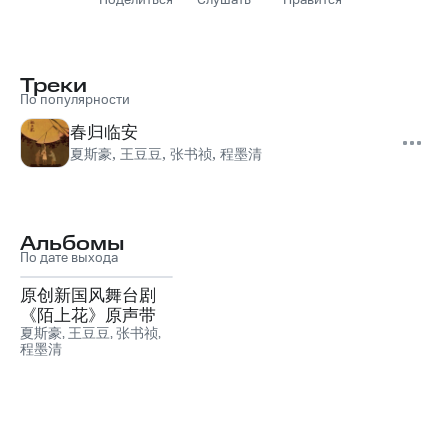
Поделиться
Слушать
Нравится
Треки
По популярности
春归临安
夏斯豪
,
王豆豆
,
张书祯
,
程墨清
Альбомы
По дате выхода
原创新国风舞台剧
《陌上花》原声带
夏斯豪
,
王豆豆
,
张书祯
,
程墨清