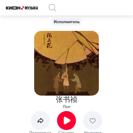
Исполнитель
张书祯
Поп