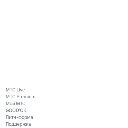
MTС Live
MTС Premium
Мой МТС
GOOD’OK
Питч-форма
Поддержка