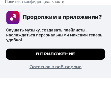
Политика конфиденциальности
Рекомендательные технологии
Продолжим в приложении? 
СКАЧАТЬ ПРИЛОЖЕНИЕ
Слушать музыку, создавать плейлисты, 
наслаждаться персональными миксами теперь 
удобно!
Незаконное потребление наркотических средств,
психотропных веществ, их аналогов причиняет вред здоровью,
Мы используем куки, чтобы на сайте все
В ПРИЛОЖЕНИЕ
их незаконный оборот запрещён и влечёт установленную
работало.
Подробнее
законодательством ответственность.
© 2026 ООО «КИОН».
ПОНЯТНО
Остаться в веб-версии
Все права защищены
18+
Главная
В приложение
Избранное