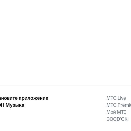
ановите приложение
MTС Live
Н Музыка
MTС Prem
Мой МТС
GOOD’OK