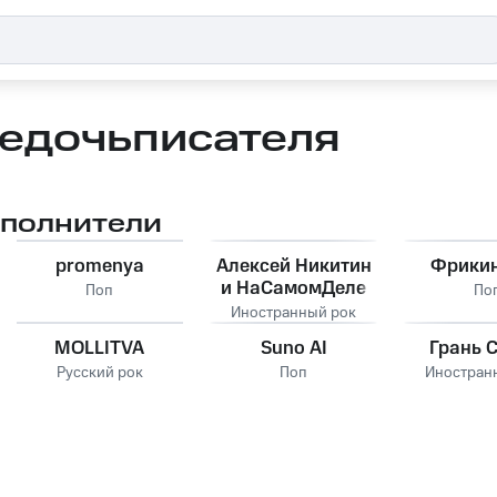
едочьписателя
сполнители
promenya
Алексей Никитин
Фрикин
и НаСамомДеле
Поп
По
(НСД)
Иностранный рок
MOLLITVA
Suno AI
Грань 
Русский рок
Поп
Иностран