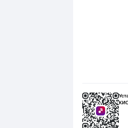
Уст
КИО