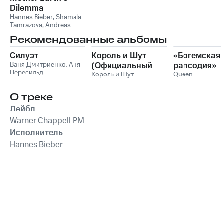
Dilemma
Hannes Bieber
,
Shamala
Tamrazova
,
Andreas
Schmidt-Hoensdorf
Рекомендованные альбомы
Силуэт
Король и Шут
«Богемская
Ваня Дмитриенко
,
Аня
(Официальный
рапсодия»
Пересильд
саундтрек), Часть
Король и Шут
Queen
1
О треке
Лейбл
Warner Chappell PM
Исполнитель
Hannes Bieber