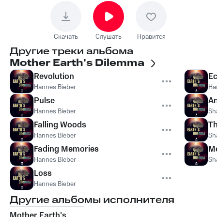
Скачать
Слушать
Нравится
Другие треки альбома
Mother Earth's Dilemma
Revolution
E
Hannes Bieber
Ha
Pulse
An
Hannes Bieber
Sh
Falling Woods
Th
Hannes Bieber
Sh
Fading Memories
M
Hannes Bieber
Sh
Loss
Hannes Bieber
Другие альбомы исполнителя
Mother Earth's