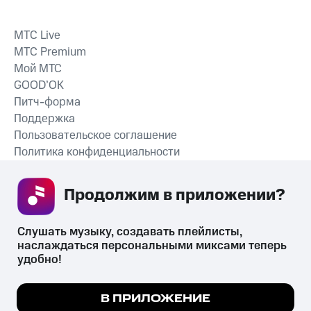
MTС Live
MTС Premium
Мой МТС
GOOD’OK
Питч-форма
Поддержка
Пользовательское соглашение
Политика конфиденциальности
Рекомендательные технологии
Продолжим в приложении? 
СКАЧАТЬ ПРИЛОЖЕНИЕ
Слушать музыку, создавать плейлисты, 
наслаждаться персональными миксами теперь 
удобно!
Незаконное потребление наркотических средств,
психотропных веществ, их аналогов причиняет вред здоровью,
Мы используем куки, чтобы на сайте все
В ПРИЛОЖЕНИЕ
их незаконный оборот запрещён и влечёт установленную
работало.
Подробнее