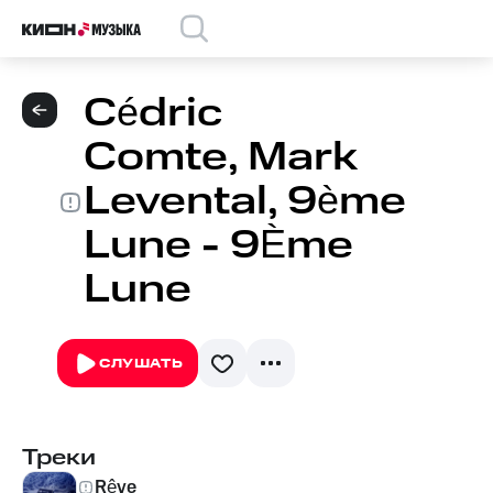
Cédric
Comte, Mark
Levental, 9ème
Lune - 9Ème
Lune
СЛУШАТЬ
Треки
Rêve