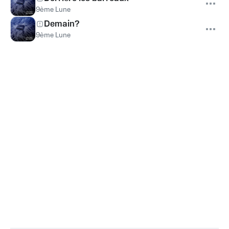
9ème Lune
Demain?
9ème Lune