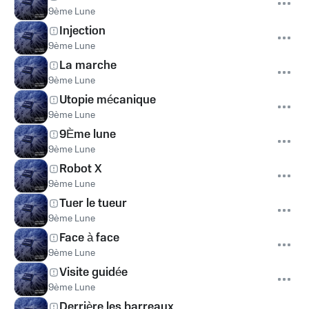
9ème Lune
Injection
9ème Lune
La marche
9ème Lune
Utopie mécanique
9ème Lune
9Ème lune
9ème Lune
Robot X
9ème Lune
Tuer le tueur
9ème Lune
Face à face
9ème Lune
Visite guidée
9ème Lune
Derrière les barreaux