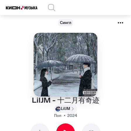
Сингл
LilJM - 十二月有奇迹
LilJM
Поп
2024