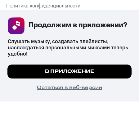
Политика конфиденциальности
Рекомендательные технологии
Продолжим в приложении? 
СКАЧАТЬ ПРИЛОЖЕНИЕ
Слушать музыку, создавать плейлисты, 
наслаждаться персональными миксами теперь 
удобно!
Незаконное потребление наркотических средств,
психотропных веществ, их аналогов причиняет вред здоровью,
Мы используем куки, чтобы на сайте все
В ПРИЛОЖЕНИЕ
их незаконный оборот запрещён и влечёт установленную
работало.
Подробнее
законодательством ответственность.
© 2026 ООО «КИОН».
ПОНЯТНО
Остаться в веб-версии
Все права защищены
18+
Главная
В приложение
Избранное