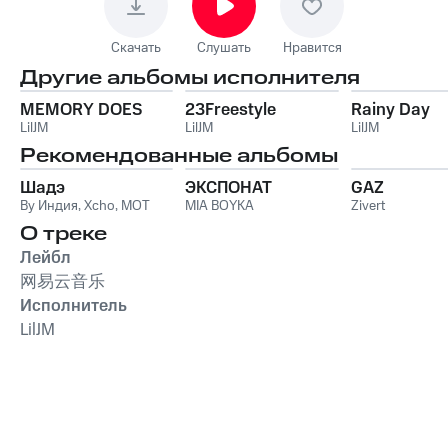
Скачать
Слушать
Нравится
Другие альбомы исполнителя
MEMORY DOES
23Freestyle
Rainy Day
LilJM
LilJM
LilJM
Рекомендованные альбомы
Шадэ
ЭКСПОНАТ
GAZ
By Индия
,
Xcho
,
MOT
MIA BOYKA
Zivert
О треке
Лейбл
网易云音乐
Исполнитель
LilJM