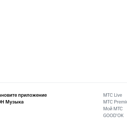
ановите приложение
MTС Live
Н Музыка
MTС Prem
Мой МТС
GOOD’OK