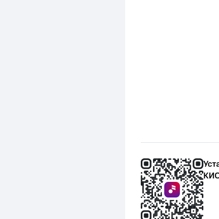
Уст
КИО