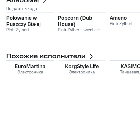
Альбомы
По дате выхода
Polowanie w
Popcorn (Dub
Ameno
Puszczy Białej
House)
Piotr Zylbert
Piotr Zylbert
Piotr Zylbert
,
sweetiele
Похожие исполнители
EuroMartina
KorgStyle Life
KASIMO
Электроника
Электроника
Танцевал